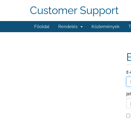
Customer Support
Főoldal
Rendelés
Közlemények
T
E-
Je