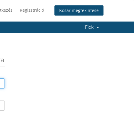
tkezés
Regisztráció
Kosár megtekintése
Fiók
va