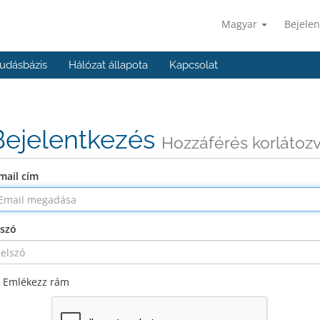
Magyar
Bejelen
udásbázis
Hálózat állapota
Kapcsolat
Bejelentkezés
Hozzáférés korlátoz
mail cím
lszó
Emlékezz rám