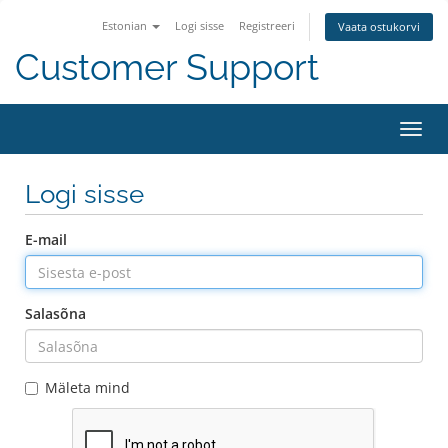
Estonian
Logi sisse
Registreeri
Vaata ostukorvi
Customer Support
Lülit
navig
Logi sisse
E-mail
Salasõna
Mäleta mind