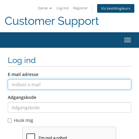
Dansk
Log ind
Registrer
Vis bestillingskurv
Customer Support
Skift
navig
Log ind
E-mail adresse
Adgangskode
Husk mig