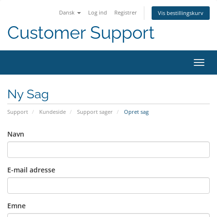
Dansk
Log ind
Registrer
Vis bestillingskurv
Customer Support
Skift
navig
Ny Sag
Support
Kundeside
Support sager
Opret sag
Navn
E-mail adresse
Emne