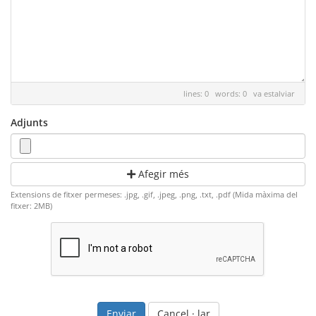
lines: 0 words: 0
va estalviar
Adjunts
Afegir més
Extensions de fitxer permeses: .jpg, .gif, .jpeg, .png, .txt, .pdf (Mida màxima del
fitxer: 2MB)
Cancel · lar