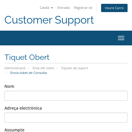
Català
Entrada
Registrar-se
Veure Carro
Customer Support
Canv
la
nave
Tiquet Obert
Administració
Àrea del client
Tiquets de suport
Envia ticket de Consulta
Nom
Adreça electrònica
Assumpte